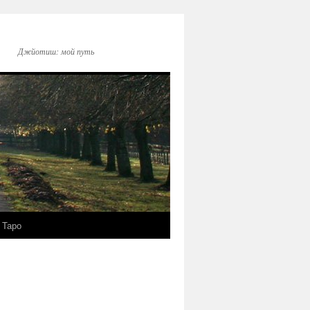
Джйотиш: мой путь
Таро