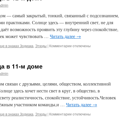
admin
дом — самый закрытый, тонкий, связанный с подсознанием,
ми практиками. Солнце здесь — внутренний свет, не для
ь даёт возможность проявить эту глубину через спокойствие,
век может чувствовать …
Читать далее
→
к
це в знаках Зодиака
,
Этюды
|
Комментарии
отключены
записи
Солнце
в
ца в 11-м доме
знаке
Тельца
admin
в
12-
ом связан с друзьями, целями, обществом, коллективной
м
олнце здесь хочет нести свет в круг, в общество, в
доме
 свету реалистичность, спокойствие, устойчивость.Человек
дёжным участником команды,и …
Читать далее
→
к
це в знаках Зодиака
,
Этюды
|
Комментарии
отключены
записи
Солнце