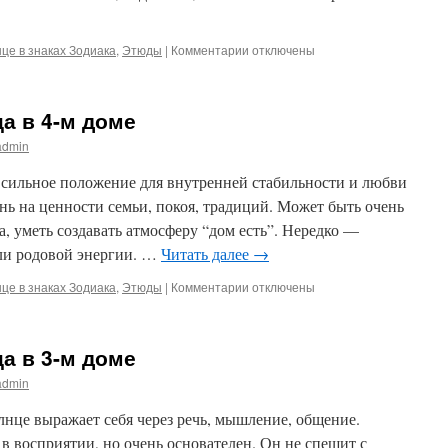
к
це в знаках Зодиака
,
Этюды
|
Комментарии
отключены
записи
Солнце
в
ца в 4-м доме
знаке
Тельца
admin
в
5-
 сильное положение для внутренней стабильности и любви
м
нь на ценности семьи, покоя, традиций. Может быть очень
доме
, уметь создавать атмосферу “дом есть”. Нередко —
или родовой энергии. …
Читать далее
→
к
це в знаках Зодиака
,
Этюды
|
Комментарии
отключены
записи
Солнце
в
ца в 3-м доме
знаке
Тельца
admin
в
4-
нце выражает себя через речь, мышление, общение.
м
в восприятии, но очень основателен. Он не спешит с
доме