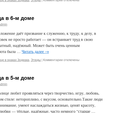
записи
Солнце
в
ца в 6-м доме
знаке
Тельца
admin
в
7-
ложение даёт призвание к служению, к труду, к делу, в
м
овек не просто работает — он встраивает труд в свою
доме
ратный, надёжный. Может быть очень ценным
абота была …
Читать далее
→
к
це в знаках Зодиака
,
Этюды
|
Комментарии
отключены
записи
Солнце
в
ца в 5-м доме
знаке
Тельца
admin
в
6-
лнце любит проявляться через творчество, игру, любовь,
м
ом стиле: неторопливо, с вкусом, основательно.Такие люди
доме
внимание, умеют наслаждаться жизнью, ценят красоту,
В любви — тёплые, надёжные, часто немного “старше …