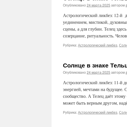
Опубликовано
24 марта 2025
автором
Астрологический ликбез: 12-й 
уединением, мистикой, духовны
сцены, а для глубин. Телец здес
созерцание, ритуальность. Чело
Рубрика:
Астрологический ликбез
,
Солн
Солнце в знаке Тель
Опубликовано
24 марта 2025
автором
Астрологический ликбез: 11-й д
энергией, мечтами на будущее. С
сообщество. А Телец даёт этому
может быть верным другом, на
Рубрика:
Астрологический ликбез
,
Солн