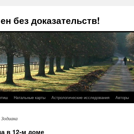
ен без доказательств!
отиш
Натальные карты
Астрологические исследования
Авторы
х Зодиака
ца в 12-м доме