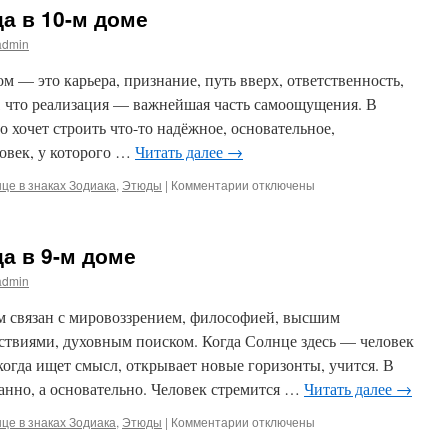
в
ца в 10-м доме
знаке
Тельца
admin
в
11-
м — это карьера, признание, путь вверх, ответственность,
м
т, что реализация — важнейшая часть самоощущения. В
доме
но хочет строить что-то надёжное, основательное,
овек, у которого …
Читать далее
→
к
це в знаках Зодиака
,
Этюды
|
Комментарии
отключены
записи
Солнце
в
ца в 9-м доме
знаке
Тельца
admin
в
10-
ом связан с мировоззрением, философией, высшим
м
ствиями, духовным поиском. Когда Солнце здесь — человек
доме
 когда ищет смысл, открывает новые горизонты, учится. В
танно, а основательно. Человек стремится …
Читать далее
→
к
це в знаках Зодиака
,
Этюды
|
Комментарии
отключены
записи