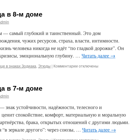
Солнце
в
ца в 8-м доме
знаке
Тельца
admin
в
9-
ом — самый глубокий и таинственный. Это дом
м
ождения, чужих ресурсов, страха, власти, интимности.
доме
жизнь человека никогда не идёт “по гладкой дорожке”. Он
, кризисы, эмоциональную глубину. …
Читать далее
→
к
це в знаках Зодиака
,
Этюды
|
Комментарии
отключены
записи
Солнце
в
ца в 7-м доме
знаке
Тельца
admin
в
8-
— знак устойчивости, надёжности, телесного и
м
 ценит спокойствие, комфорт, материальную и моральную
доме
партнёрства, брака, открытых отношений с другими людьми.
я “в зеркале другого”: через союзы, …
Читать далее
→
к
це в знаках Зодиака
,
Этюды
|
Комментарии
отключены