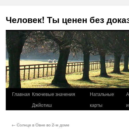
Человек! Ты ценен без дока
Перейти
Главная
Ключевые значения
Натальные
А
к
Джйотиш
карты
и
содержимому
←
Солнце в Овне во 2-м доме