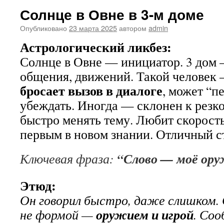
Солнце в Овне в 3-м доме
Опубликовано
23 марта 2025
автором
admin
Астрологический ликбез:
Солнце в Овне — инициатор. 3 дом —
общения, движений. Такой человек
бросает вызов в диалоге
, может “п
убеждать. Иногда — склонен к резко
быстро менять тему. Любит скорость
первым в новом знании. Отличный ст
“Слово — моё ору
Ключевая фраза:
Этюд:
Он говорил быстро, даже слишком. 
оружием и игрой
не формой —
. Соо