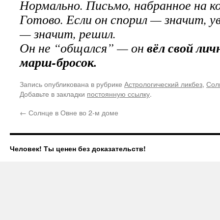
Нормально. Письмо, набранное на ко
Готово. Если он спорил — значит, у
— значит, решил.
вёл свой ли
Он не “общался” — он
марш-бросок.
Запись опубликована в рубрике
Астрологический ликбез
,
Сол
Добавьте в закладки
постоянную ссылку
.
←
Солнце в Овне во 2-м доме
Человек! Ты ценен без доказательств!