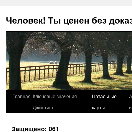
Человек! Ты ценен без дока
Перейти
Главная
Ключевые значения
Натальные
А
к
Джйотиш
карты
и
содержимому
Защищено: 061