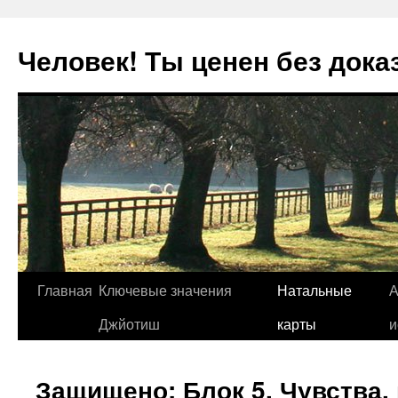
Человек! Ты ценен без дока
Перейти
Главная
Ключевые значения
Натальные
А
к
Джйотиш
карты
и
содержимому
Защищено: Блок 5. Чувства, 