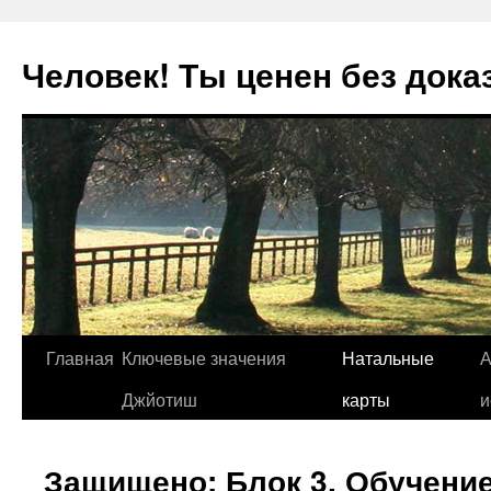
Человек! Ты ценен без дока
Перейти
Главная
Ключевые значения
Натальные
А
к
Джйотиш
карты
и
содержимому
Защищено: Блок 3. Обучение