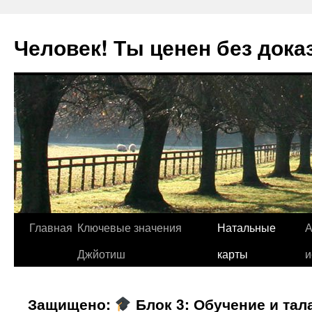
Человек! Ты ценен без дока
Перейти
Главная
Ключевые значения
Натальные
А
к
Джйотиш
карты
и
содержимому
Защищено:
Блок 3: Обучение и тал