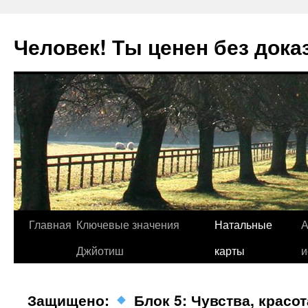
Человек! Ты ценен без дока
Перейти
Главная
Ключевые значения
Натальные
А
к
Джйотиш
карты
и
содержимому
Защищено:
Блок 5: Чувства, красот