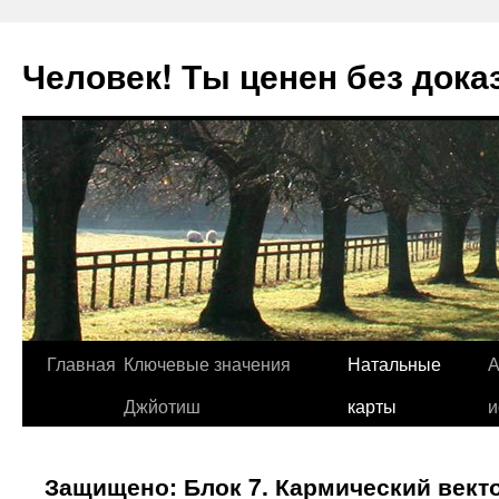
Человек! Ты ценен без дока
Перейти
Главная
Ключевые значения
Натальные
А
к
Джйотиш
карты
и
содержимому
Защищено: Блок 7. Кармический вект