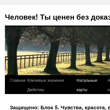
Человек! Ты ценен без дока
Перейти
Главная
Ключевые значения
Натальные
А
к
Джйотиш
карты
и
содержимому
Защищено: Блок 5. Чувства, красота, 