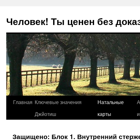
Человек! Ты ценен без дока
Перейти
Главная
Ключевые значения
Натальные
А
к
Джйотиш
карты
и
содержимому
Защищено: Блок 1. Внутренний стерж