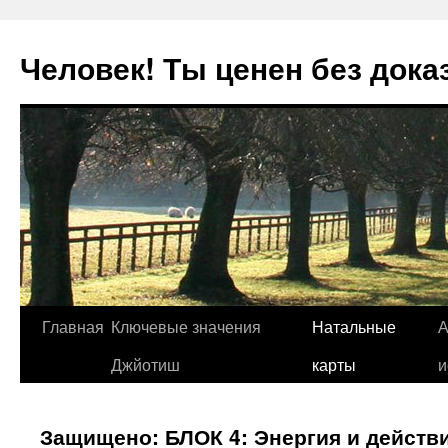
Человек! Ты ценен без дока
Перейти
Главная
Ключевые значения
Натальные
А
к
Джйотиш
карты
и
содержимому
Защищено: БЛОК 4: Энергия и действ