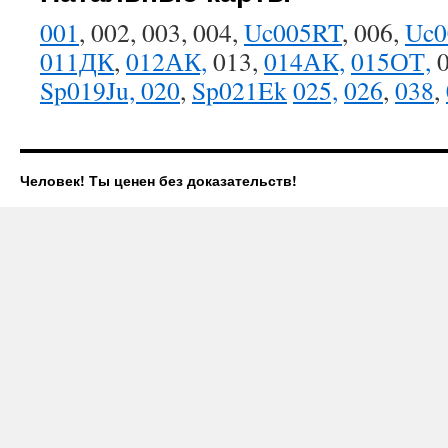
001
, 002, 003, 004,
Uc005RT
, 006,
Uc0
011ДК
,
012АК,
013,
014АК,
015ОТ,
0
Sp019Ju, 020
,
Sp021Ek
025,
026
,
038
,
Человек! Ты ценен без доказательств!