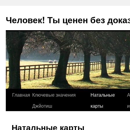
Человек! Ты ценен без дока
Перейти
Главная
Ключевые значения
Натальные
А
к
Джйотиш
карты
и
содержимому
Натальные карты