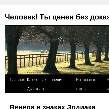
Человек! Ты ценен без дока
Перейти
Главная
Ключевые значения
Натальные
А
к
Джйотиш
карты
и
содержимому
Венера в знаках Зодиака