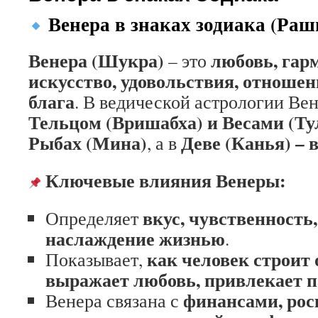
Венера в знаках зодиака (Раш
Венера (Шукра)
любовь, гарм
– это
искусство, удовольствия, отноше
блага
. В ведической астрологии Ве
Тельцом (Вришабха) и Весами (Ту
Рыбах (Мина)
Деве (Канья) – 
, а в
Ключевые влияния Венеры:
вкус, чувственность,
Определяет
наслаждение жизнью
.
как человек строит
Показывает,
выражает любовь, привлекает 
финансами, ро
Венера связана с