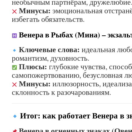
необычным партнёрам, дружелюбие
Минусы:
эмоциональная отстран
избегать обязательств.
Венера в Рыбах (Мина) – экзаль
Ключевые слова:
идеальная любо
романтизм, духовность.
Плюсы:
глубокие чувства, способ
самопожертвованию, безусловная л
Минусы:
иллюзорность, идеализа
склонность к разочарованиям.
Итог: как работает Венера в з
Венера в огненных знаках (Овен