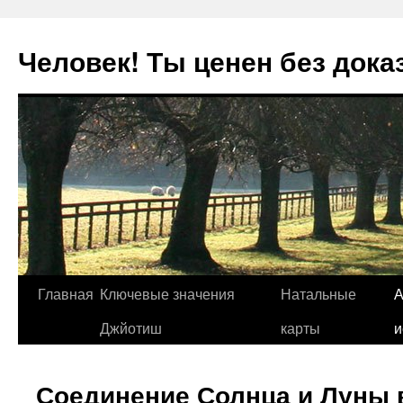
Человек! Ты ценен без дока
Перейти
Главная
Ключевые значения
Натальные
А
к
Джйотиш
карты
и
содержимому
Соединение Солнца и Луны в