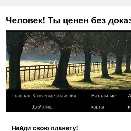
Человек! Ты ценен без дока
Перейти
Главная
Ключевые значения
Натальные
А
к
Джйотиш
карты
и
содержимому
Найди свою планету!