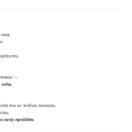
 так.
е.
гордости,
устяках —
 годы
,
когда ты не ждёшь похвалы,
аешь,
по нему пройдёт.