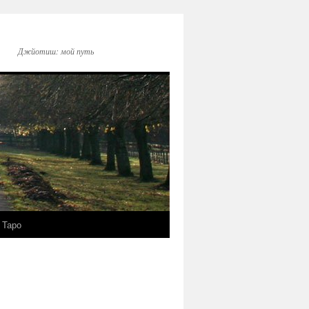
Джйотиш: мой путь
Таро