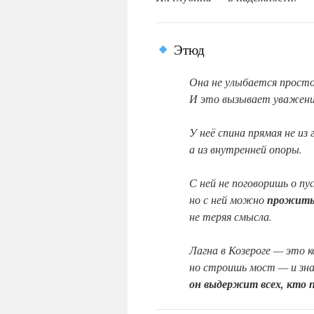
Этюд
Она не улыбается просто
И это вызывает уважени
У неё спина прямая не из 
а из внутренней опоры.
С ней не поговоришь о п
но с ней можно
прожить
не теряя смысла.
Лагна в Козероге — это 
но строишь мост — и зн
он выдержит всех, кто 