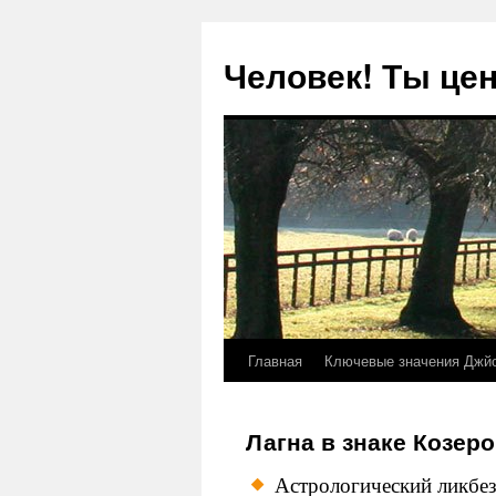
Человек! Ты цен
Главная
Ключевые значения Джй
Перейти
к
Лагна в знаке Козеро
содержимому
Астрологический ликбе